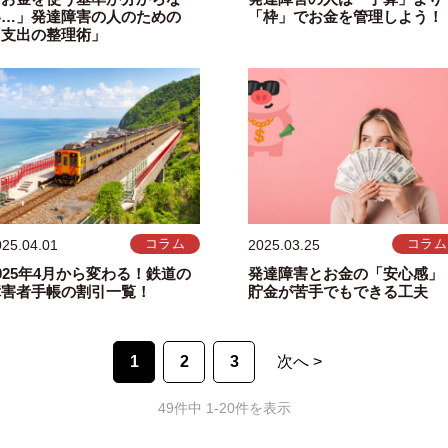
い…」発達障害の人のための
「枠」でお金を管理しよう！
「支出の整理術」
025.04.01
コラム
2025.03.25
コラム
025年4月から変わる！鉄道の
発達障害とお金の「安心感」
障害者手帳の割引一覧！
貯金が苦手でもできる工夫
1
2
3
次へ >
49件中 1-20件を表示