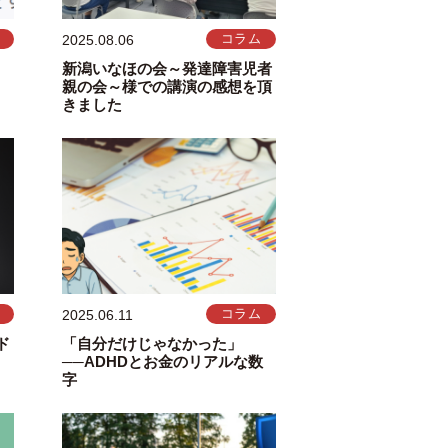
2025.08.06
コラム
新潟いなほの会～発達障害児者
親の会～様での講演の感想を頂
きました
2025.06.11
コラム
ド
「自分だけじゃなかった」
──ADHDとお金のリアルな数
字