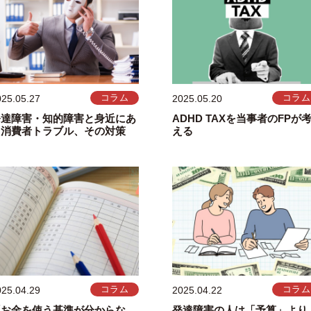
025.05.27
コラム
2025.05.20
コラム
発達障害・知的障害と身近にあ
ADHD TAXを当事者のFPが
る消費者トラブル、その対策
える
025.04.29
コラム
2025.04.22
コラム
「お金を使う基準が分からな
発達障害の人は「予算」より